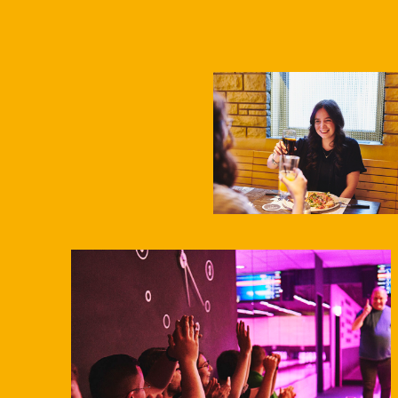
Ihr wählt im Vorfeld 4 Pizzen (aus
Nudeln mit Bolognese und Carbonara
großen Pizzakarte aus.
vegane Gemüselasagne
Die Auswahl der Pizzen muss uns 3 
„Piccata Milanese“ – Hähnchenbrust
Die Pizzen werden gangweise und so
mediterrane Grillgemüsepfanne, Bas
Tisch eingesetzt.
Italienische Käseauswahl mit Taleg
für 6-28 Personen
und
27,50 pro Person
Feigensenf
Noch Lust auf etwas Süßes? Gerne k
Espresso-Tiramisu, Vanille Panna C
bestellen:
Ab 20 Personen
Tiramisu. Original. Italienisch. G
Preis tutti completti 45,- pro Per
ohne Käse 39,50 pro Person
Auf Wunsch mit Kalbsgeschnetzelten