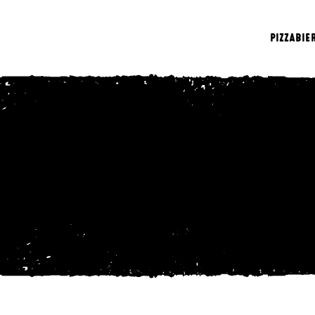
PIZZA
BIE
r-Brauerei. Sieben Bowlingbahnen. Zwei P
ole Location für mehr Abwechslung.