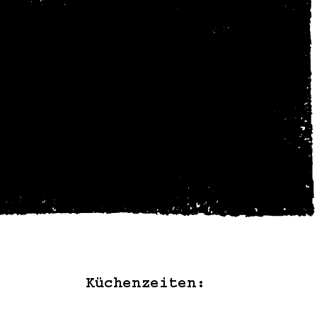
rung
führen.
stätigung erhalten hast.
rten.
:
Küchenzeiten: