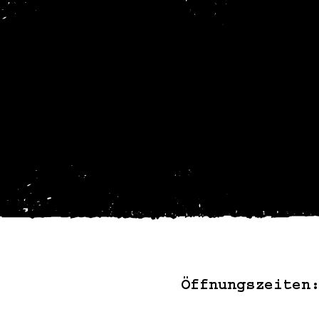
e Gruppenreservie
ne Anfrage für den Besuch im BREXX durch
ig, wenn du von uns eine schriftliche Be
nd werden diese schnellstmöglich beantwo
Öffnungszeiten