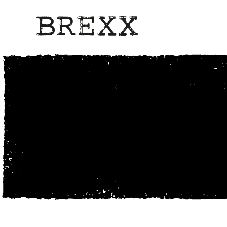
Feiern im BREXX
Eine hippe Pizzeria. Eine Craftbee
Billardtische. Sports Bar. Eine co