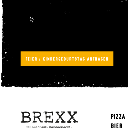
Anfrage für ein
Hier schnell und einfach online ei
Die Reservierung ist nur dann gült
Wir freuen uns auf deine Anfrage u
FEIER / KINDERGEBURTSTAG ANFRAGEN
PIZZA
BIER