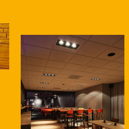
genommen Pizza Calzone) aus der
Tage vor eurem Besuch vorliegen.
 im Parmesanmantel
rtenrein geviertelt mittig auf dem
matireis, Kräuterbratlinge
gio, Ricotta, Pecorino, Gorgonzola
önnt ihr ein Dessert dazu
otta, Obstsalat
ut. 6,-
son
 zu 5,- pro Person