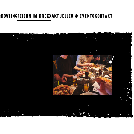
R
BOWLING
FEIERN IM BREXX
AKTUELLES & EVENTS
KONTAKT
ool-