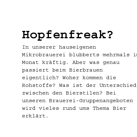
Getränkepauschale – unlimitiert au
59,50€ für 2h Bowling + Pizza inkl
Schinken oder Hawaii
Biere der BREXX- oder Westerwald B
für 6 bis 18 Personen
Softgetränke unlimitiert aus unser
Getränke und Heißgetränke
Mineralwasser, Apfelsaftschorle, C
Preis pro Person:
Buchbar täglich ab 6 Kindern bis 1
65€ für 2h Bowling + Essen inkl. 4
Hopfenfreak?
freitags und samstags nur bis 17:0
für 6 bis 28 Personen
Preise pro Person: 25,- für 1,5h B
In unserer hauseigenen
inkl. 2,5h Getränkepauschale
Mikrobrauerei blubberts mehrmals i
Zusätzlich buchbar:
Monat kräftig. Aber was genau
Donut 2,20€
passiert beim Bierbrauen
Muffin 2,20€
eigentlich? Woher kommen die
Ein selbstgebackener Geburtstagsku
Rohstoffe? Was ist der Unterschied
werden.
zwischen den Bierstilen? Bei
unseren Brauerei-Gruppenangeboten
wird vieles rund ums Thema Bier
erklärt.