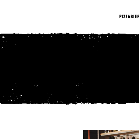
PIZZA
BIE
takt