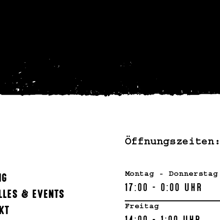
 im BREXX – beim Bowling, Craftbeer-Tast
e jetzt online oder nimm für eine Feier 
Öffnungszeiten
Montag - Donnerstag
NG
17:00 - 0:00 Uhr
LLES & EVENTS
Freitag
KT
14:00 - 1:00 Uhr