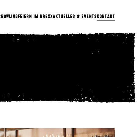
R
BOWLING
FEIERN IM BREXX
AKTUELLES & EVENTS
KONTAKT