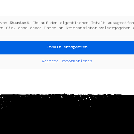
 von
Standard
. Um auf den eigentlichen Inhalt zuzugreifen
en Sie, dass dabei Daten an Drittanbieter weitergegeben 
Inhalt entsperren
Weitere Informationen
d Kontakt