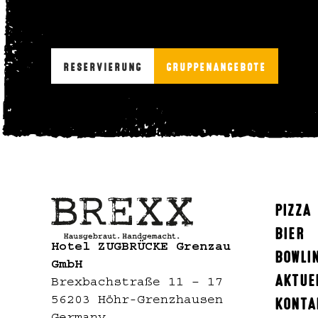
Wie wäre es mit einem coolen Abend
außergewöhnlichen Pizza? Reservier
auf dich!
RESERVIERUNG
GRUPPENANGEBOTE
PIZZA
BIER
Hotel ZUGBRÜCKE Grenzau
BOWLI
GmbH
AKTUE
Brexbachstraße 11 – 17
KONTA
56203 Höhr-Grenzhausen